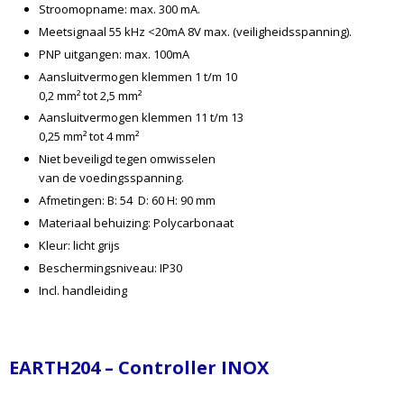
Stroomopname: max. 300 mA.
Meetsignaal 55 kHz <20mA 8V max. (veiligheidsspanning).
PNP uitgangen: max. 100mA
Aansluitvermogen klemmen 1 t/m 10
0,2 mm² tot 2,5 mm²
Aansluitvermogen klemmen 11 t/m 13
0,25 mm² tot 4 mm²
Niet beveiligd tegen omwisselen
van de voedingsspanning.
Afmetingen: B: 54 D: 60 H: 90 mm
Materiaal behuizing: Polycarbonaat
Kleur: licht grijs
Beschermingsniveau: IP30
Incl. handleiding
EARTH204 – Controller INOX