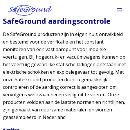
D
o
o
SafeGround aardingscontrole
r
g
De SafeGround producten zijn in eigen huis ontwikkeld
a
en bestemd voor de verificatie en het constant
a
n
monitoren van een vast aardpunt voor mobiele
n
voertuigen. Bij hogedruk- en vacuümwagens kunnen op
a
het voertuig gevaarlijke statische ladingen ontstaan met
a
elektrische schokken en explosiegevaar tot gevolg. Met
r
onze SafeGround producten kunt u gemakkelijk
a
r
controleren of de aarding correct is aangesloten om
t
vervolgens werkzaamheden veilig uit te voeren. Onze
i
producten voldoen aan de laatste normen en richtlijnen,
k
zijn gemaakt van duurzame materialen en worden
e
l
geassembleerd in Nederland.
Werking