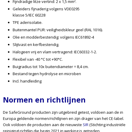
Fijndradige litze vertind: 2 x 1,5 mm².
Geleiders fijnaderig volgens VDE0295
klasse 5/IEC 60228
TPE aderisolatie.
Buitenmantel PUR: veiligheidskleur geel (RAL 1016).
Olie en modderbestendig: volgens IEC61892-4
Slijtvast en kerfbestendig.
Halogeen vrij en vlam vertragend: IEC60332-1-2.
Flexibel van -40 °C tot +90°C.
Buigradius tot 10x buitendiameter = 8,4 cm.
Bestand tegen hydrolyse en microben
Incl. handleiding
Normen en richtlijnen
De SafeGround producten zijn uitgebreid getest, voldoen aan de in
Europa geldende normen/richtlijnen en zijn drager van het CE-label.
Ook voldoen de producten aan de nieuwste
SIR
(Stichting industriële
reiniging) richtlijn die begin 2021 in werking is getreden.