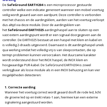
De
SafeGround EARTH204
is een microprocessor gestuurde
controller welke een indicatie genereert wanneer een mobiel voertuig
veilig wordt geaard aan een aardpunt. Deze controller is verbonden
met het chassis en de aardingsklem, aarden van het voertuig verloopt
dus altijd via deze module. Door de aardingsklem van
het
SafeGround EARTH325
aardingshaspel aan te sluiten op een
vast extern aardingspunt wordt er een signaal doorgegeven aan de
controller. De EARTH325 bestaat uit een haspel met klem en kabel en
is volledig 2-draads uitgevoerd. Daarnaast is dit aardingshaspel uniek
qua werking omdat het volledig vrij is van sleepcontacten, die op
termijn problemen kunnen veroorzaken. Het duurzame karakter
wordt ondersteund door het INOX haspel, de INOX klem en
hoogwaardige PUR-kabel.
De
SafeGround EARTH204
is zowel
verkrijgbaar als losse module als in een INOX behuizing en kan vier
mogelijkheden detecteren:
1. Correcte aarding
Wanneer het voertuig correct wordt geaard dooft de rode led, licht
de groene led op en trekt relais-1 aan, hiermee kan een externe
signalering aangestuurd worden.